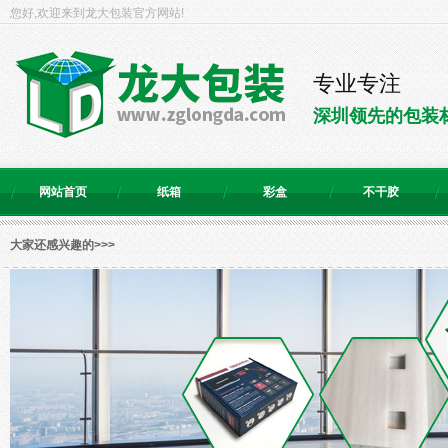
您好,欢迎来到龙大包装官方网站!
专业专注
深圳领先的包装
网站首页
纸箱
彩盒
不干胶
大家还感兴趣的>>>