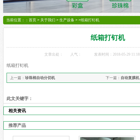
当前位置：：
首页
>
关于我们
>
生产设备
> >纸箱打钉机
纸箱打钉机
文章出处：
人气：
发表时间：2018-05-29 11:18
纸箱打钉机
上一篇：
珍珠棉自动分切机
下一篇：
自动复膜机
此文关键字：
相关资讯
推荐产品